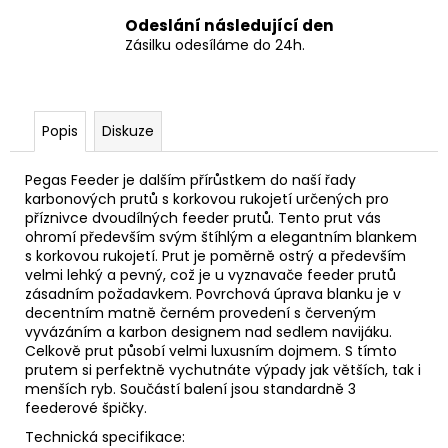
Odeslání následující den
Zásilku odesíláme do 24h.
Popis
Diskuze
Pegas Feeder je dalším přírůstkem do naší řady
karbonových prutů s korkovou rukojetí určených pro
příznivce dvoudílných feeder prutů. Tento prut vás
ohromí především svým štíhlým a elegantním blankem
s korkovou rukojetí. Prut je poměrně ostrý a především
velmi lehký a pevný, což je u vyznavače feeder prutů
zásadním požadavkem. Povrchová úprava blanku je v
decentním matně černém provedení s červeným
vyvázáním a karbon designem nad sedlem navijáku.
Celkově prut působí velmi luxusním dojmem. S tímto
prutem si perfektně vychutnáte výpady jak větších, tak i
menších ryb. Součástí balení jsou standardně 3
feederové špičky.
Technická specifikace: