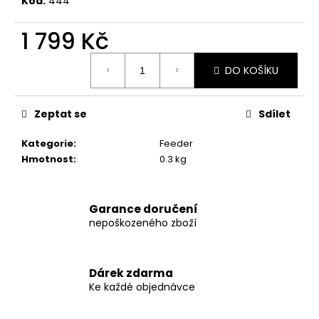
č
Kód:
444
u
j
1 799 Kč
e
Měrná
m
DO KOŠÍKU
cena:
e
Zeptat se
Sdílet
KS-
FISH
Kategorie
:
Feeder
BOILIES
LADIES
Hmotnost
:
0.3 kg
COLLECTION
1KG
20MM
Garance doručení
172
nepoškozeného zboží
Kč
Původně:
246
Kč
Dárek zdarma
Ke každé objednávce