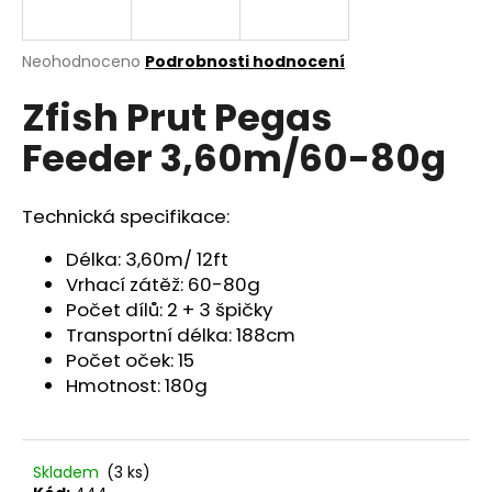
a
j
Průměrné
Neohodnoceno
Podrobnosti hodnocení
í
hodnocení
Zfish Prut Pegas
produktu
t
je
?
Feeder 3,60m/60-80g
0,0
z
5
hvězdiček.
Technická specifikace:
HLEDAT
Délka: 3,60m/ 12ft
Vrhací zátěž: 60-80g
Počet dílů: 2 + 3 špičky
Transportní délka: 188cm
D
Počet oček: 15
o
Hmotnost: 180g
p
o
r
u
Skladem
(3 ks)