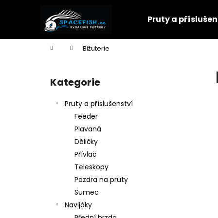
K
Přejít
na
o
Pruty a příslušen
obsah
Zpět
Zpět
š
do
do
í
Domů
Bižuterie
k
obchodu
obchodu
P
o
Kategorie
Přeskočit
s
kategorie
t
Pruty a příslušenství
r
Feeder
a
Plavaná
n
Děličky
n
Přívlač
í
Teleskopy
p
Pozdra na pruty
a
Sumec
n
Navijáky
e
Přední brzda