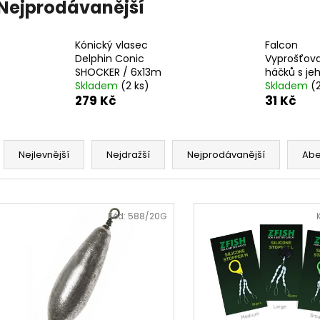
Nejprodávanější
Kónický vlasec
Falcon
Delphin Conic
Vyprošťov
SHOCKER / 6x13m
háčků s je
Skladem
(2 ks)
Skladem
(
279 Kč
31 Kč
Ř
a
Nejlevnější
Nejdražší
Nejprodávanější
Ab
z
e
V
n
ý
Kód:
588/20G
í
p
p
i
r
s
o
p
d
r