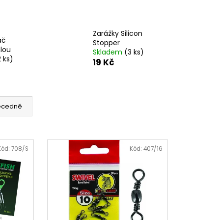
Zarážky Silicon
ač
Stopper
hlou
Skladem
(3 ks)
2 ks)
19 Kč
ecedně
Kód:
708/S
Kód:
407/16