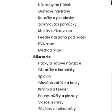
Nástrahy na háček
Gumové nástrahy
Rotačky a plandavky
Zakrmovací pomůcky
Kbelíky a řízkovnice
Feeder nástraha pod háček
PVA mixy
Method mixy
Bižuterie
Háčky a hotové návazce
Obratlíky a karabinky
Splávky
Olověné zátěže a broky
Krmítka a feeder
Peany, nůžky a pinzety
Vlasce a šňůry
Závěsky a helikoptéry