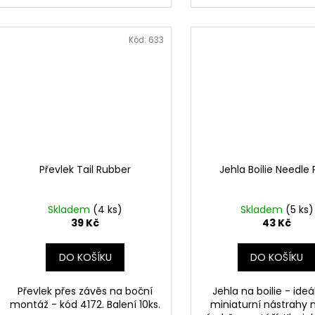
Kód:
633
Převlek Tail Rubber
Jehla Boilie Needle 
Skladem
(4 ks)
Skladem
(5 ks)
39 Kč
43 Kč
DO KOŠÍKU
DO KOŠÍKU
Převlek přes závěs na boční
Jehla na boilie - ideá
montáž - kód 4172. Balení 10ks.
miniaturní nástrahy 