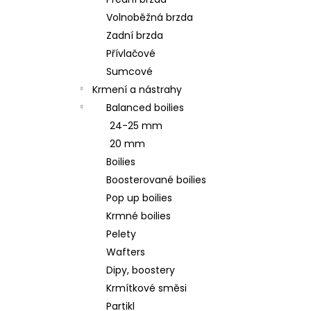
ODPOČÍVADLO MAGIC CAT MIA S
l
HRAČKAMI HNĚDÉ 35X50X140CM
Volnoběžná brzda
1 189 Kč
Zadní brzda
Původně:
1 699 Kč
Přívlačové
Sumcové
Krmení a nástrahy
Balanced boilies
24-25 mm
20 mm
Boilies
Boosterované boilies
Pop up boilies
Krmné boilies
Pelety
Wafters
Dipy, boostery
Krmítkové směsi
Partikl