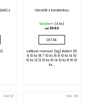
áčků s
Obratlík s karabinkou
Skladem
(4 ks)
33 Kč
od
DETAIL
ků
velikost nosnost (kg) Balení 20
6 10 ks 18 7 10 ks 16 8 10 ks 14 10
10 ks 12 12 10 ks 10 14 10 ks 8 16 10
ks...
Kód:
97
Kód:
705