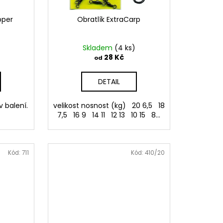
pper
Obratlík ExtraCarp
Skladem
(4 ks)
28 Kč
od
DETAIL
v balení.
velikost nosnost (kg) 20 6,5 18
7,5 16 9 14 11 12 13 10 15 8...
Kód:
711
Kód:
410/20