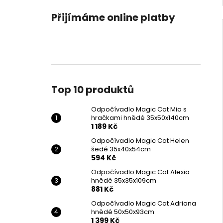
Přijímáme online platby
Top 10 produktů
Odpočívadlo Magic Cat Mia s
hračkami hnědé 35x50x140cm
1 189 Kč
Odpočívadlo Magic Cat Helen
šedé 35x40x54cm
594 Kč
Odpočívadlo Magic Cat Alexia
hnědé 35x35x109cm
881 Kč
Odpočívadlo Magic Cat Adriana
hnědé 50x50x93cm
1 399 Kč