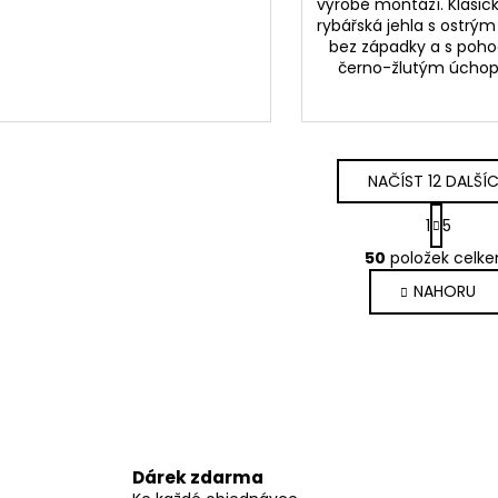
výrobě montáží. Klasic
rybářská jehla s ostrý
bez západky a s poh
černo-žlutým úch
NAČÍST 12 DALŠÍ
S
1
5
t
O
r
50
položek celk
v
á
NAHORU
l
n
k
á
o
d
v
a
á
c
n
í
í
p
r
Dárek zdarma
v