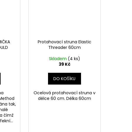
MIČKA
Protahovací struna Elastic
OULD
Threader 60cm
Skladem
(4 ks)
39 Kč
DO KOŠÍKU
na
Ocelová protahovací struna v
x Method
délce 60 cm. Délka 60cm
ána tak,
nalé
 a čímž
ekní...