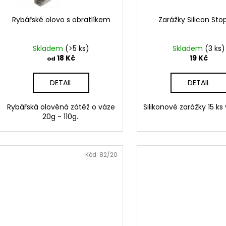
u
o
k
d
Rybářské olovo s obratlíkem
Zarážky Silicon Sto
t
u
ů
k
Skladem
(>5 ks)
Skladem
(3 ks)
t
18 Kč
19 Kč
od
ů
DETAIL
DETAIL
Rybářská olověná zátěž o váze
Silikonové zarážky 15 ks 
20g - 110g.
Kód:
82/20