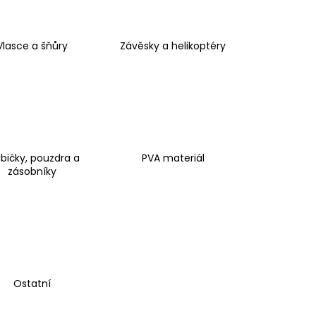
AGIC CAT ALEXIA
09CM
 Kč
Vlasce a šňůry
Závěsky a helikoptéry
bičky, pouzdra a
PVA materiál
zásobníky
Ostatní