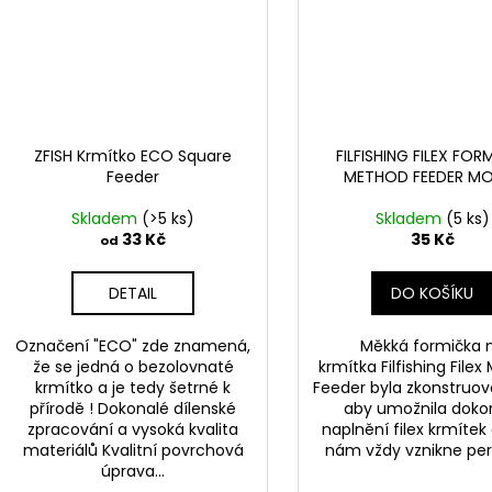
ZFISH Krmítko ECO Square
FILFISHING FILEX FOR
Feeder
METHOD FEEDER M
Skladem
(>5 ks)
Skladem
(5 ks)
33 Kč
35 Kč
od
DETAIL
DO KOŠÍKU
Označení "ECO" zde znamená,
Měkká formička 
že se jedná o bezolovnaté
krmítka Filfishing File
krmítko a je tedy šetrné k
Feeder byla zkonstruov
přírodě ! Dokonalé dílenské
aby umožnila doko
zpracování a vysoká kvalita
naplnění filex krmítek
materiálů Kvalitní povrchová
nám vždy vznikne perf
úprava...