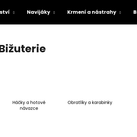
ství
Navijáky
Krmení a nástrahy
B
Co potřebujete najít?
Bižuterie
HLEDAT
Doporučujeme
Háčky a hotové
Obratlíky a karabinky
návazce