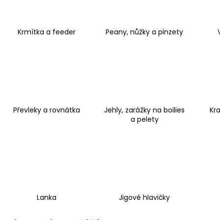
ODPOČÍVADLO MAGIC CAT HELEN ŠEDÉ
ODPOČÍVADLO M
35X40X54CM
HNĚDÉ 35X35X1
594 Kč
881 Kč
Původně:
849 Kč
Původně:
1 259
Krmítka a feeder
Peany, nůžky a pinzety
Převleky a rovnátka
Jehly, zarážky na boilies
Kra
a pelety
Lanka
Jigové hlavičky