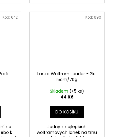
Kód:
642
Kód:
690
Profi
Lanko Wolfram Leader - 2ks
15cm/7Kg
Skladem
(>5 ks)
44 Kč
DO KOŠÍKU
lní na
Jedny z nejlepších
nebo k
wolframových lanek na trhu