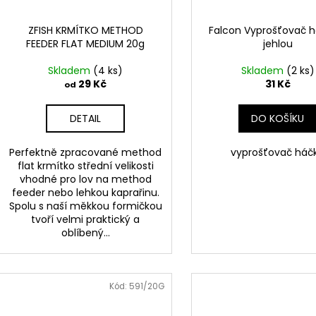
ZFISH KRMÍTKO METHOD
Falcon Vyprošťovač h
FEEDER FLAT MEDIUM 20g
jehlou
Skladem
(4 ks)
Skladem
(2 ks)
29 Kč
31 Kč
od
DETAIL
DO KOŠÍKU
Perfektně zpracované method
vyprošťovač háč
flat krmítko střední velikosti
vhodné pro lov na method
feeder nebo lehkou kaprařinu.
Spolu s naší měkkou formičkou
tvoří velmi praktický a
oblíbený...
Kód:
591/20G