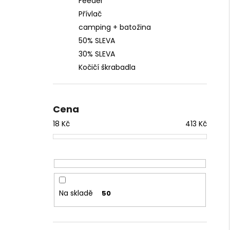
Feeder
Přívlač
camping + batožina
50% SLEVA
30% SLEVA
Kočičí škrabadla
Cena
18
Kč
413
Kč
Na skladě
50