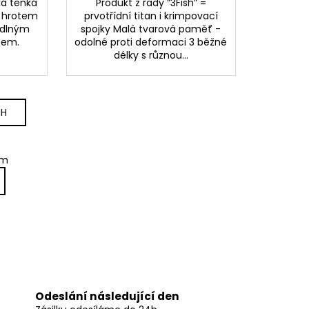
ká tenká
Produkt z řady “3Fish” =
m hrotem
prvotřídní titan i krimpovací
odlným
spojky Malá tvarová paměť -
opem.
odolné proti deformaci 3 běžné
délky s různou...
CH
em
Odeslání následující den