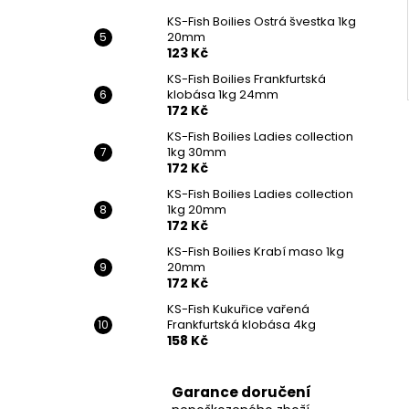
KS-Fish Boilies Ostrá švestka 1kg
20mm
123 Kč
KS-Fish Boilies Frankfurtská
klobása 1kg 24mm
172 Kč
KS-Fish Boilies Ladies collection
1kg 30mm
172 Kč
KS-Fish Boilies Ladies collection
1kg 20mm
172 Kč
KS-Fish Boilies Krabí maso 1kg
20mm
172 Kč
KS-Fish Kukuřice vařená
Frankfurtská klobása 4kg
158 Kč
Garance doručení