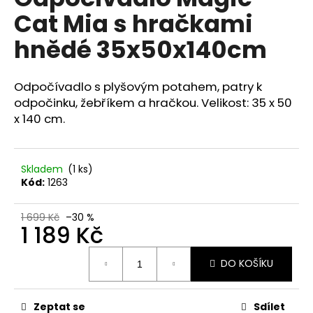
je
a
Cat Mia s hračkami
0,0
z
j
hnědé 35x50x140cm
5
í
hvězdiček.
t
Odpočívadlo s plyšovým potahem, patry k
?
odpočinku, žebříkem a hračkou. Velikost: 35 x 50
x 140 cm.
HLEDAT
Skladem
(1 ks)
Kód:
1263
1 699 Kč
–30 %
D
1 189 Kč
o
p
Měrná
DO KOŠÍKU
cena:
o
r
u
Zeptat se
Sdílet