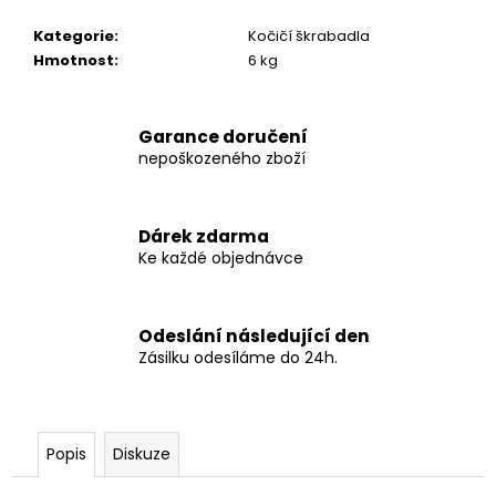
č
u
Kategorie
:
Kočičí škrabadla
j
Hmotnost
:
6 kg
e
m
e
Garance doručení
nepoškozeného zboží
KS-
FISH
BOILIES
Dárek zdarma
KRABÍ
Ke každé objednávce
MASO
1KG
20MM
172
Odeslání následující den
Kč
Zásilku odesíláme do 24h.
Původně:
246
Kč
Popis
Diskuze