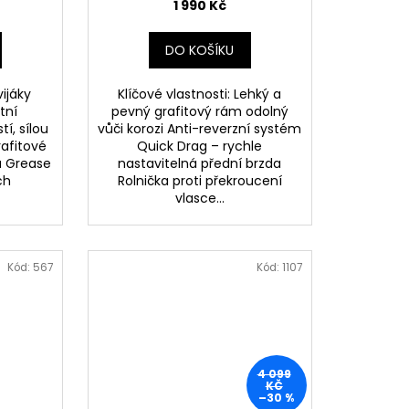
1 990 Kč
DO KOŠÍKU
ijáky
Klíčové vlastnosti: Lehký a
tní
pevný grafitový rám odolný
í, sílou
vůči korozi Anti-reverzní systém
afitové
Quick Drag – rychle
a Grease
nastavitelná přední brzda
ch
Rolnička proti překroucení
vlasce...
Kód:
567
Kód:
1107
4 099
KČ
–30 %