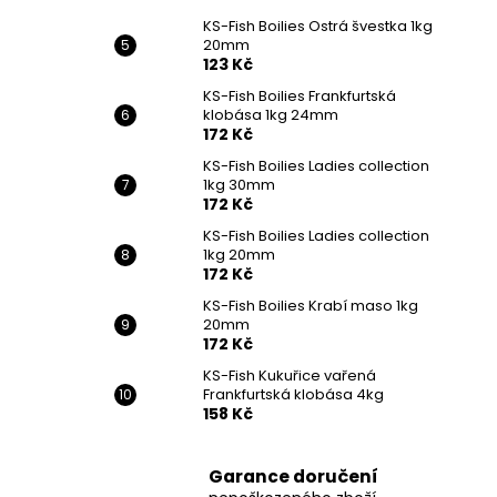
KS-Fish Boilies Ostrá švestka 1kg
20mm
123 Kč
KS-Fish Boilies Frankfurtská
klobása 1kg 24mm
172 Kč
KS-Fish Boilies Ladies collection
1kg 30mm
172 Kč
KS-Fish Boilies Ladies collection
1kg 20mm
172 Kč
KS-Fish Boilies Krabí maso 1kg
20mm
172 Kč
KS-Fish Kukuřice vařená
Frankfurtská klobása 4kg
158 Kč
Garance doručení