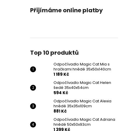
Přijímáme online platby
Top 10 produktů
Odpočívadlo Magic Cat Mia s
hračkami hnědé 35x50x140cm
1 189 Kč
Odpočívadlo Magic Cat Helen
šedé 35x40x54cm
594 Kč
Odpočívadlo Magic Cat Alexia
hnědé 35x35x109cm
881 Kč
Odpočívadlo Magic Cat Adriana
hnědé 50x50x93cm
1 399 Kč