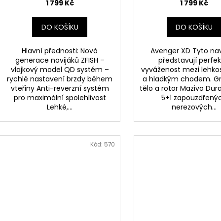
1 799 Kč
1 799 Kč
DO KOŠÍKU
DO KOŠÍKU
Hlavní přednosti: Nová
Avenger XD Tyto nav
generace navijáků ZFISH –
představují perfek
vlajkový model QD systém –
vyváženost mezi lehkost
rychlé nastavení brzdy během
a hladkým chodem. Gr
vteřiny Anti-reverzní systém
tělo a rotor Mazivo Dur
pro maximální spolehlivost
5+1 zapouzdřený
Lehké,...
nerezových...
Kód:
570