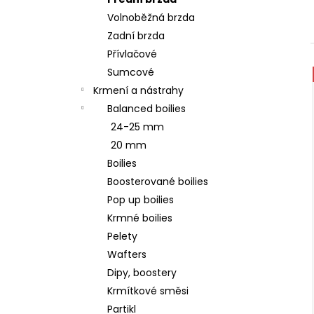
ODPOČÍVADLO MAGIC CAT MIA S
l
HRAČKAMI HNĚDÉ 35X50X140CM
Volnoběžná brzda
1 189 Kč
Zadní brzda
Původně:
1 699 Kč
Přívlačové
Sumcové
Krmení a nástrahy
Balanced boilies
24-25 mm
20 mm
Boilies
Boosterované boilies
Pop up boilies
Krmné boilies
Pelety
Wafters
Dipy, boostery
Krmítkové směsi
Partikl