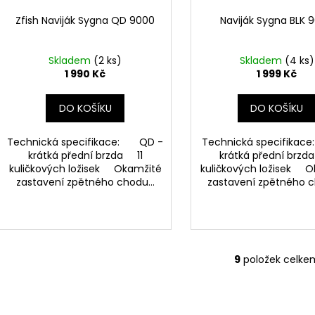
Zfish Naviják Sygna QD 9000
Naviják Sygna BLK 
Skladem
(2 ks)
Skladem
(4 ks)
1 990 Kč
1 999 Kč
DO KOŠÍKU
DO KOŠÍKU
Technická specifikace: QD -
Technická specifikac
krátká přední brzda 11
krátká přední brzd
kuličkových ložisek Okamžité
kuličkových ložisek 
zastavení zpětného chodu...
zastavení zpětného c
9
položek celke
O
v
l
á