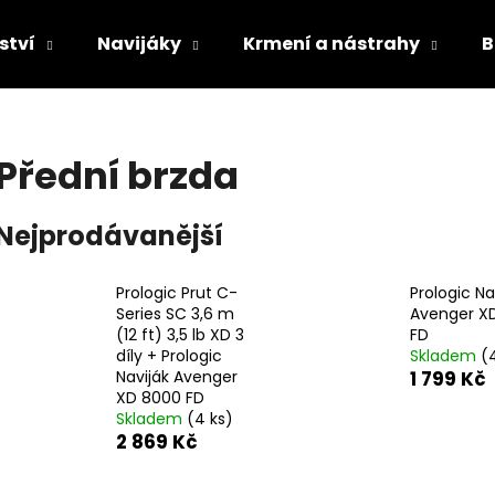
ství
Navijáky
Krmení a nástrahy
B
Co potřebujete najít?
Přední brzda
HLEDAT
Nejprodávanější
Prologic Prut C-
Prologic Na
Doporučujeme
Series SC 3,6 m
Avenger X
(12 ft) 3,5 lb XD 3
FD
díly + Prologic
Skladem
(
Naviják Avenger
1 799 Kč
XD 8000 FD
Skladem
(4 ks)
2 869 Kč