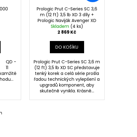
9000
Prologic Prut C-Series SC 3,6
m (12 ft) 3,5 lb XD 3 díly +
Prologic Naviják Avenger XD
Skladem
8000 FD
(4 ks)
2 869 Kč
DO KOŠÍKU
e: QD -
Prologic Prut C-Series SC 3,6 m
a 11
(12 ft) 3,5 lb XD SC představuje
Okamžité
tenký korek a celá série prošla
hodu...
řadou technických vylepšení a
upgradů komponent, aby
skutečně vynikla. Krásně...
m