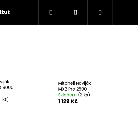
Hledat
Přihlášení
Nákupní
ižuterie
Naše boxy a dárkové sady
Signa
košík
viják
Mitchell Naviják
D 8000
MX2 Pro 2500
Skladem
(3 ks)
4 ks)
1 129 Kč
Následující