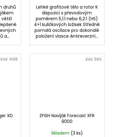
ch druhů
Lehké grafitové tělo a rotor K
vijákem
dispozici s převodovým
 větší
poměrem 5,1:1 nebo 6,2:1 (HS)
ylepšené
4+1 kuličkových ložisek Středně
 pevných
pomalá oscilace pro dokonalé
 a...
položení vlasce Antireverzní...
Kód:
1098
Kód:
564
ger XD
ZFISH Naviják Forecast XFR
9000
Skladem
(3 ks)