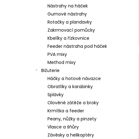
Nástrahy na háček
Gumové nástrahy
Rotačky a plandavky
Zakrmovací pomůcky
Kbelíky a řízkovnice
Feeder nástraha pod háček
PVA mixy
Method mixy
Bižuterie
Háčky a hotové návazce
Obratlíky a karabinky
Splávky
Olověné zátěže a broky
Krmítka a feeder
Peany, nůžky a pinzety
Vlasce a šňůry
Závěsky a helikoptéry