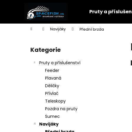
K
Přejít
na
o
Pruty a příslušen
obsah
Zpět
Zpět
š
do
do
í
Domů
Navijáky
Přední brzda
k
obchodu
obchodu
P
o
Kategorie
Přeskočit
s
kategorie
t
Pruty a příslušenství
r
Feeder
a
Plavaná
n
Děličky
n
Přívlač
í
Teleskopy
p
Pozdra na pruty
a
Sumec
n
Navijáky
e
Přední brzda