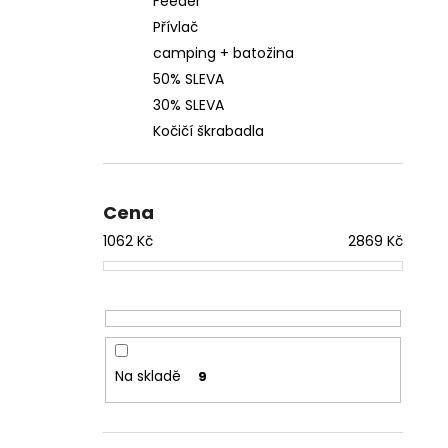
Feeder
Přívlač
camping + batožina
50% SLEVA
30% SLEVA
Kočičí škrabadla
Cena
1062
Kč
2869
Kč
Na skladě
9