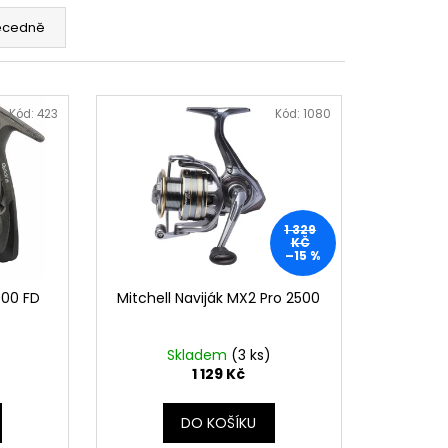
AGIC CAT ALEXIA
09CM
ecedně
 Kč
Kód:
423
Kód:
1080
1 329
KČ
–15 %
000 FD
Mitchell Naviják MX2 Pro 2500
Skladem
(3 ks)
1 129 Kč
DO KOŠÍKU