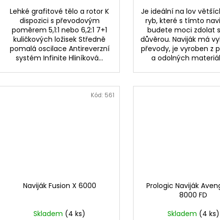
Lehké grafitové tělo a rotor K
Je ideální na lov větší
dispozici s převodovým
ryb, které s tímto na
poměrem 5,1:1 nebo 6,2:1 7+1
budete moci zdolat s
kuličkových ložisek Středně
důvěrou. Naviják má v
pomalá oscilace Antireverzní
převody, je vyroben z
systém Infinite Hliníková...
a odolných materiálů
Kód:
561
Naviják Fusion X 6000
Prologic Naviják Aven
8000 FD
Skladem
(4 ks)
Skladem
(4 ks)