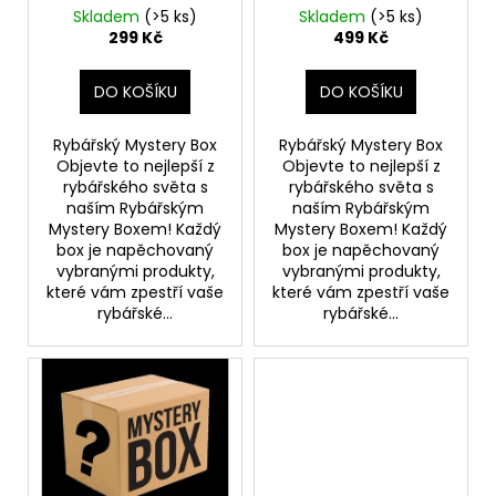
č
d
Skladem
(>5 ks)
Skladem
(>5 ks)
u
u
299 Kč
499 Kč
j
k
e
t
DO KOŠÍKU
DO KOŠÍKU
m
ů
e
Rybářský Mystery Box
Rybářský Mystery Box
Objevte to nejlepší z
Objevte to nejlepší z
rybářského světa s
rybářského světa s
KS-
FISH
naším Rybářským
naším Rybářským
BOILIES
Mystery Boxem! Každý
Mystery Boxem! Každý
LADIES
box je napěchovaný
box je napěchovaný
COLLECTION
vybranými produkty,
vybranými produkty,
1KG
které vám zpestří vaše
které vám zpestří vaše
30MM
rybářské...
rybářské...
172
Kč
Původně:
246
Kč