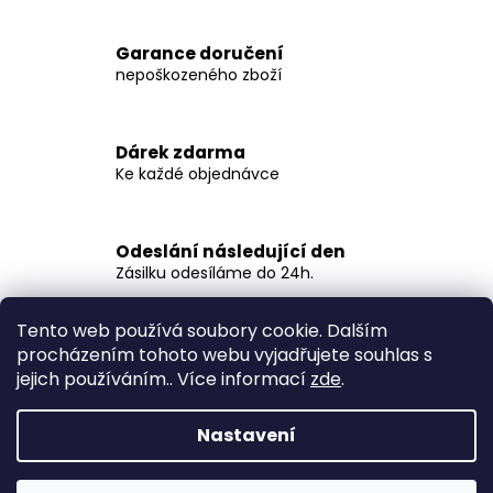
v
l
Garance doručení
á
nepoškozeného zboží
d
a
c
Dárek zdarma
í
Ke každé objednávce
p
r
v
Odeslání následující den
k
Zásilku odesíláme do 24h.
y
v
ý
Tento web používá soubory cookie. Dalším
Z
p
procházením tohoto webu vyjadřujete souhlas s
á
Spacefish.cz
i
jejich používáním.. Více informací
zde
.
p
s
a
u
Nastavení
t
í
Vytvořil Shoptet