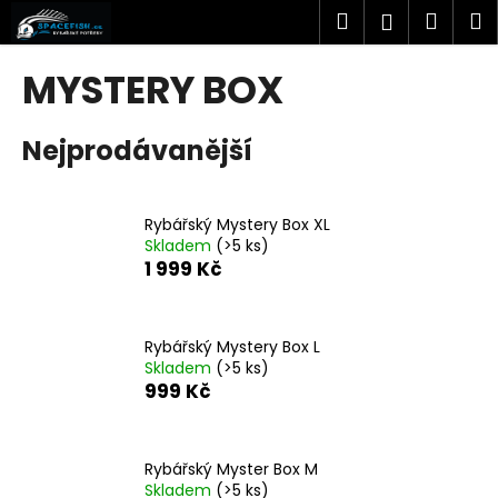
K
Přejít
Hledat
Náku
M
Přihlášen
na
o
obsah
Zpět
Zpět
košík
š
MYSTERY BOX
í
C
k
Nejprodávanější
o
p
o
Rybářský Mystery Box XL
t
Skladem
(>5 ks)
ř
1 999 Kč
e
b
u
Rybářský Mystery Box L
Skladem
(>5 ks)
j
999 Kč
e
t
e
Rybářský Myster Box M
n
Skladem
(>5 ks)