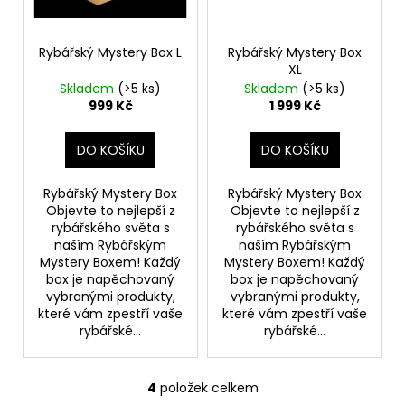
Rybářský Mystery Box L
Rybářský Mystery Box
XL
Skladem
(>5 ks)
Skladem
(>5 ks)
999 Kč
1 999 Kč
DO KOŠÍKU
DO KOŠÍKU
Rybářský Mystery Box
Rybářský Mystery Box
Objevte to nejlepší z
Objevte to nejlepší z
rybářského světa s
rybářského světa s
naším Rybářským
naším Rybářským
Mystery Boxem! Každý
Mystery Boxem! Každý
box je napěchovaný
box je napěchovaný
vybranými produkty,
vybranými produkty,
které vám zpestří vaše
které vám zpestří vaše
rybářské...
rybářské...
4
položek celkem
O