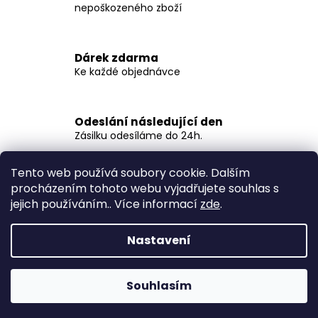
á
nepoškozeného zboží
d
a
c
Dárek zdarma
í
Ke každé objednávce
p
r
v
Odeslání následující den
k
Zásilku odesíláme do 24h.
y
v
ý
Tento web používá soubory cookie. Dalším
Z
p
procházením tohoto webu vyjadřujete souhlas s
á
Spacefish.cz
i
jejich používáním.. Více informací
zde
.
p
s
a
u
Nastavení
t
í
Vytvořil Shoptet
Souhlasím
Copyright 2026
SPACEFISH.cz
. Všechna práva vyhrazena.