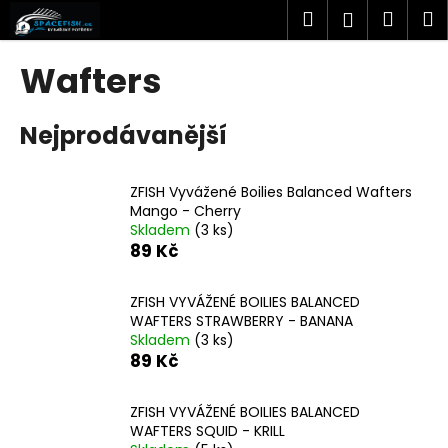
K
Přejít
Hledat
Náku
M
Přihlášen
na
o
obsah
Zpět
Zpět
košík
š
Wafters
í
C
k
Nejprodávanější
o
p
o
ZFISH Vyvážené Boilies Balanced Wafters
t
Mango - Cherry
Skladem
(3 ks)
ř
89 Kč
e
b
ZFISH VYVÁŽENÉ BOILIES BALANCED
u
WAFTERS STRAWBERRY - BANANA
j
Skladem
(3 ks)
89 Kč
e
t
ZFISH VYVÁŽENÉ BOILIES BALANCED
e
WAFTERS SQUID - KRILL
n