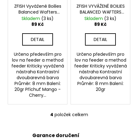
ZFISH Vyvážené Boilies
ZFISH VYVÁŽENÉ BOILIES
Balanced Wafters
BALANCED WAFTERS
Mango - Cherry
STRAWBERRY - BANANA
Skladem
(3 ks)
Skladem
(3 ks)
89 Kč
89 Kč
DETAIL
DETAIL
Určeno především pro
Určeno především pro
lov na feeder a method
lov na feeder a method
feeder Kriticky vyvážená
feeder Kriticky vyvážená
nástraha Kontrastní
nástraha Kontrastní
dvoubarevná barva
dvoubarevná barva
Průměr: 8 mm Balení:
Průměr: 8 mm Balení:
20gr Příchuť Mango -
20gr
Cherry...
4
položek celkem
O
v
l
Garance doručení