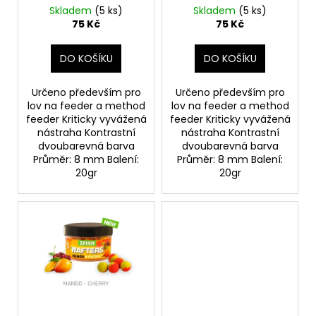
č
d
CHILLI - ROBIN RED
SQUID - KRILL
Skladem
(5 ks)
Skladem
(5 ks)
u
u
75 Kč
75 Kč
j
k
e
t
DO KOŠÍKU
DO KOŠÍKU
m
ů
e
Určeno především pro
Určeno především pro
lov na feeder a method
lov na feeder a method
feeder Kriticky vyvážená
feeder Kriticky vyvážená
KS-
FISH
nástraha Kontrastní
nástraha Kontrastní
BOILIES
dvoubarevná barva
dvoubarevná barva
KRABÍ
Průměr: 8 mm Balení:
Průměr: 8 mm Balení:
MASO
20gr
20gr
1KG
20MM
172
Kč
Původně:
246
Kč