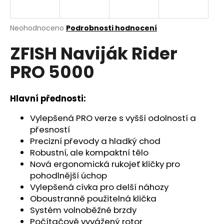
a
j
Průměrné
Neohodnoceno
Podrobnosti hodnocení
í
hodnocení
ZFISH Naviják Rider
produktu
t
je
?
PRO 5000
0,0
z
5
hvězdiček.
Hlavní přednosti:
HLEDAT
Vylepšená PRO verze s vyšší odolností a
přesností
Precizní převody a hladký chod
Robustní, ale kompaktní tělo
D
Nová ergonomická rukojeť kličky pro
o
pohodlnější úchop
p
Vylepšená cívka pro delší náhozy
o
Oboustranně použitelná klička
r
Systém volnoběžné brzdy
u
Počítačově vyvážený rotor