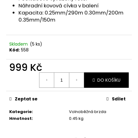
č
Náhradní kovová cívka v balení
u
Kapacita: 0.25mm/290m 0.30mm/200m
j
0.35mm/150m
e
m
e
Skladem
(5 ks)
Kód:
558
ODPOČÍVADLO
MAGIC
CAT
999 Kč
ADRIANA
HNĚDÉ
Měrná
50X50X93CM
DO KOŠÍKU
cena:
1
399
Kč
Zeptat se
Sdílet
Původně:
1
Kategorie
:
Volnoběžná brzda
999
Kč
Hmotnost
:
0.45 kg