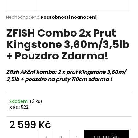
a
j
Průměrné
Neohodnoceno
Podrobnosti hodnocení
í
hodnocení
ZFISH Combo 2x Prut
produktu
t
je
?
Kingstone 3,60m/3,5lb
0,0
z
+ Pouzdro Zdarma!
5
hvězdiček.
Zfish Akční kombo: 2 x prut Kingstone 3,60m/
HLEDAT
3,5lb + pouzdro na pruty 110cm zdarma !
D
Skladem
(3 ks)
o
Kód:
522
p
o
2 599 Kč
r
u
Měrná
DO KOŠÍKU
cena: