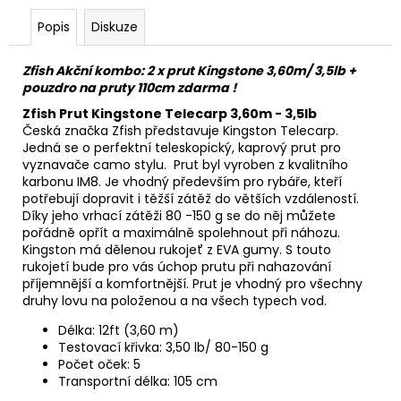
Popis
Diskuze
Zfish Akční kombo: 2 x prut Kingstone 3,60m/ 3,5lb +
pouzdro na pruty 110cm zdarma !
Zfish Prut Kingstone Telecarp 3,60m - 3,5lb
Česká značka Zfish představuje Kingston Telecarp.
Jedná se o perfektní teleskopický, kaprový prut pro
vyznavače camo stylu. Prut byl vyroben z kvalitního
karbonu IM8. Je vhodný především pro rybáře, kteří
potřebují dopravit i těžší zátěž do větších vzdáleností.
Díky jeho vrhací zátěži 80 -150 g se do něj můžete
pořádně opřít a maximálně spolehnout při náhozu.
Kingston má dělenou rukojeť z EVA gumy. S touto
rukojetí bude pro vás úchop prutu při nahazování
příjemnější a komfortnější. Prut je vhodný pro všechny
druhy lovu na položenou a na všech typech vod.
Délka: 12ft (3,60 m)
Testovací křivka: 3,50 lb/ 80-150 g
Počet oček: 5
Transportní délka: 105 cm