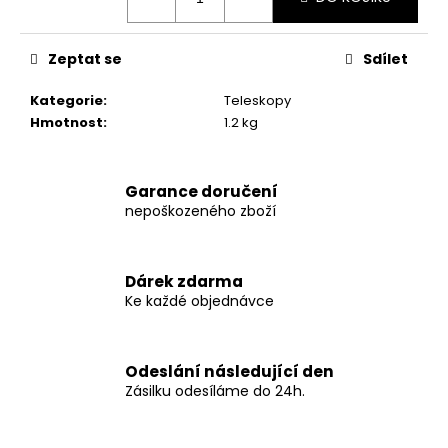
č
u
j
Zeptat se
Sdílet
e
m
Kategorie
:
Teleskopy
e
Hmotnost
:
1.2 kg
KS-
FISH
Garance doručení
BOILIES
nepoškozeného zboží
KRABÍ
MASO
1KG
20MM
Dárek zdarma
172
Ke každé objednávce
Kč
Původně:
246
Kč
Odeslání následující den
Zásilku odesíláme do 24h.