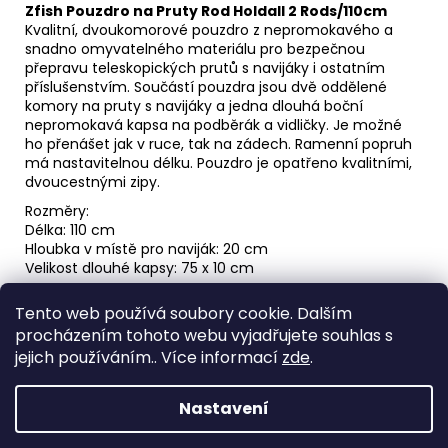
Zfish Pouzdro na Pruty Rod Holdall 2 Rods/110cm
Kvalitní, dvoukomorové pouzdro z nepromokavého a
snadno omyvatelného materiálu pro bezpečnou
přepravu teleskopických prutů s navijáky i ostatním
příslušenstvím. Součástí pouzdra jsou dvě oddělené
komory na pruty s navijáky a jedna dlouhá boční
nepromokavá kapsa na podběrák a vidličky. Je možné
ho přenášet jak v ruce, tak na zádech. Ramenní popruh
má nastavitelnou délku. Pouzdro je opatřeno kvalitními,
dvoucestnými zipy.
Rozměry:
Délka: 110 cm
Hloubka v místě pro naviják: 20 cm
Velikost dlouhé kapsy: 75 x 10 cm
Tento web používá soubory cookie. Dalším
Z
procházením tohoto webu vyjadřujete souhlas s
á
Spacefish.cz
jejich používáním.. Více informací
zde
.
p
a
Nastavení
t
Vytvořil Shoptet