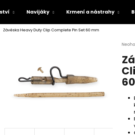
ství
Navijáky
Krmení a nástrahy
B
Závěska Heavy Duty Clip Complete Pin Set 60 mm
Co potřebujete najít?
Průmě
Neoh
hodno
Zá
produ
HLEDAT
je
Cl
0,0
z
6
5
Doporučujeme
hvězdi