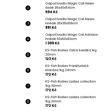
Odpočívadlo Magic Cat Helen
šedé 35x40x54cm
594 Kč
Odpočívadlo Magic Cat Alexia
hnědé 35x35x109cm
881 Kč
Odpočívadlo Magic Cat Adriana
hnědé 50x50x93cm
1 399 Kč
KS-Fish Boilies Ostrá švestka 1kg
20mm
123 Kč
KS-Fish Boilies Frankfurtská
klobása 1kg 24mm
172 Kč
KS-Fish Boilies Ladies collection
1kg 30mm
172 Kč
KS-Fish Boilies Ladies collection
1kg 20mm
172 Kč