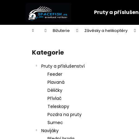
K
Přejít
na
o
Pruty a příslušen
obsah
Zpět
Zpět
š
do
do
í
Domů
Bižuterie
Závěsky a helikoptéry
k
obchodu
obchodu
P
o
Kategorie
Přeskočit
s
kategorie
t
Pruty a příslušenství
r
Feeder
a
Plavaná
n
Děličky
n
Přívlač
í
Teleskopy
p
Pozdra na pruty
a
Sumec
n
Navijáky
e
Přední brzda