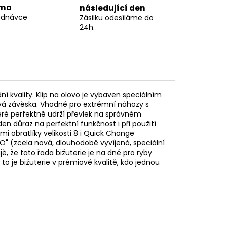
rma
následující den
ednávce
Zásilku odesíláme do
24h.
 kvality. Klip na olovo je vybaven speciálním
ová závěska. Vhodné pro extrémní náhozy s
eré perfektně udrží převlek na správném
en důraz na perfektní funkčnost i při použití
i obratlíky velikosti 8 i Quick Change
O" (zcela nová, dlouhodobě vyvíjená, speciální
ě, že tato řada bižuterie je na dně pro ryby
to je bižuterie v prémiové kvalitě, kdo jednou