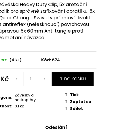
AGIC CAT ALEXIA
závěska Heavy Duty Clip, 5x aretační
09CM
kolík pro správné zafixování obratlíku, 5x
Quick Change Swivel v prémiové kvalitě
 Kč
s antireflex (nelesknoucí) povrchovou
úpravou, 5x 60mm Anti tangle proti
zamotání návazce
adem
(4 ks)
Kód:
624
 Kč
DO KOŠÍKU
ná
:
Tisk
Závěsky a
gorie
:
helikoptéry
Zeptat se
tnost
:
0.1 kg
Sdílet
Odeslání