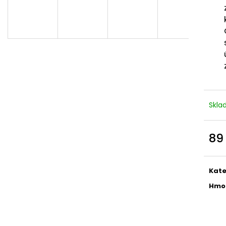
ODPOČÍVADLO MAGIC CAT HELEN ŠEDÉ
ODPOČÍVADLO M
35X40X54CM
HNĚDÉ 35X35X1
594 Kč
881 Kč
Původně:
849 Kč
Původně:
1 259
Skl
89
Měr
cena
Kate
Hmo