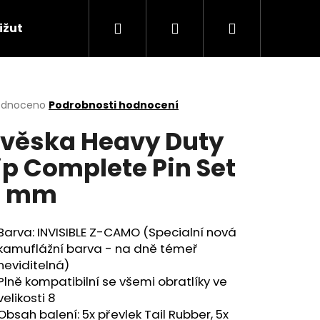
Hledat
Přihlášení
Nákupní
ižuterie
Naše boxy a dárkové sady
Signa
košík
rné
odnoceno
Podrobnosti hodnocení
cení
věska Heavy Duty
ktu
ip Complete Pin Set
0 mm
ček.
Barva: INVISIBLE Z-CAMO (Specialní nová
kamuflážní barva - na dně témeř
neviditelná)
Plně kompatibilní se všemi obratlíky ve
Následující
velikosti 8
Obsah balení: 5x převlek Tail Rubber, 5x