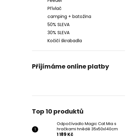
Feeder
Přívlač
camping + batožina
50% SLEVA
30% SLEVA
Kočičí škrabadla
Přijímáme online platby
Top 10 produktů
Odpočívadlo Magic Cat Mia s
hračkami hnědé 35x50x140cm
1 189 Kč