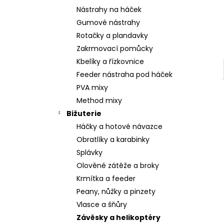
Nástrahy na háček
Gumové nástrahy
Rotačky a plandavky
Zakrmovací pomůcky
Kbelíky a řízkovnice
Feeder nástraha pod háček
PVA mixy
Method mixy
Bižuterie
Háčky a hotové návazce
Obratlíky a karabinky
Splávky
Olověné zátěže a broky
Krmítka a feeder
Peany, nůžky a pinzety
Vlasce a šňůry
Závěsky a helikoptéry