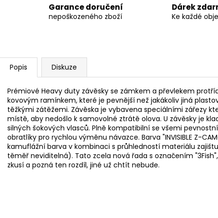
Garance doručení
Dárek zda
nepoškozeného zboží
Ke každé obj
Popis
Diskuze
Prémiové Heavy duty závěsky se zámkem a převlekem protřídní
kovovým ramínkem, které je pevnější než jakákoliv jiná plast
těžkými zátěžemi. Závěska je vybavena speciálními zářezy kt
místě, aby nedošlo k samovolné ztrátě olova. U závěsky je klad
silných šokových vlasců. Plně kompatibilní se všemi pevnostním
obratlíky pro rychlou výměnu návazce. Barva "INVISIBLE Z-CAM
kamuflážní barva v kombinaci s průhledností materiálu zajištuj
těměř neviditelná). Tato zcela nová řada s označením "3Fish", 
zkusí a pozná ten rozdíl, jiné už chtít nebude.