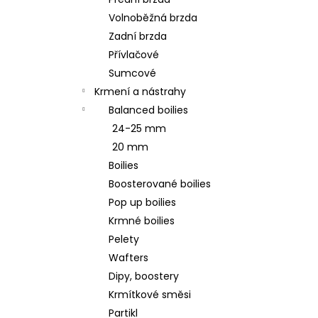
ODPOČÍVADLO MAGIC CAT MIA S
l
HRAČKAMI HNĚDÉ 35X50X140CM
Volnoběžná brzda
1 189 Kč
Zadní brzda
Původně:
1 699 Kč
Přívlačové
Sumcové
Krmení a nástrahy
Balanced boilies
24-25 mm
20 mm
Boilies
Boosterované boilies
Pop up boilies
Krmné boilies
Pelety
Wafters
Dipy, boostery
Krmítkové směsi
Partikl