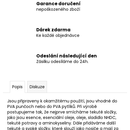
č
Garance doručení
u
nepoškozeného zboží
j
e
m
Dárek zdarma
e
Ke každé objednávce
KS-
FISH
Odeslání následující den
BOILIES
Zásilku odesíláme do 24h.
OSTRÁ
ŠVESTKA
1KG
20MM
Popis
Diskuze
123
Kč
Původně:
Jsou připraveny k okamžitému použití, jsou vhodné do
246
PVA punčoch nebo do PVA pytlíků. Při výrobě
Kč
postupujeme tak, že nejprve smícháme tekuté složky,
jako jsou esence, esenciální oleje, oleje, sladidlo NHDC,
tekuté potravy a aminokyseliny. Dále přidáváme další
tekuté a sypké složky, které slouží jako nosiče a mají za