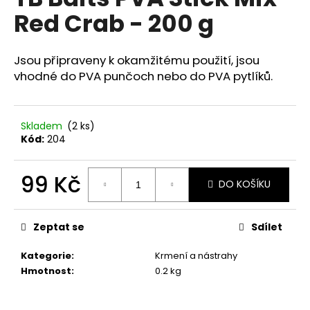
je
a
Red Crab - 200 g
0,0
z
j
5
í
hvězdiček.
Jsou připraveny k okamžitému použití, jsou
t
vhodné do PVA punčoch nebo do PVA pytlíků.
?
Skladem
(2 ks)
Kód:
204
HLEDAT
99 Kč
DO KOŠÍKU
Měrná
cena:
D
Zeptat se
Sdílet
o
p
Kategorie
:
Krmení a nástrahy
o
Hmotnost
:
0.2 kg
r
u