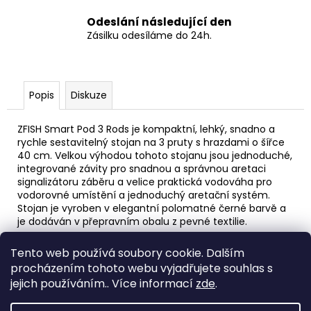
Odeslání následující den
Zásilku odesíláme do 24h.
Popis
Diskuze
ZFISH Smart Pod 3 Rods je kompaktní, lehký, snadno a
rychle sestavitelný stojan na 3 pruty s hrazdami o šířce
40 cm. Velkou výhodou tohoto stojanu jsou jednoduché,
integrované závity pro snadnou a správnou aretaci
signalizátoru záběru a velice praktická vodováha pro
vodorovné umístění a jednoduchý aretační systém.
Stojan je vyroben v elegantní polomatné černé barvě a
je dodáván v přepravním obalu z pevné textilie.
Tento web používá soubory cookie. Dalším
Z
procházením tohoto webu vyjadřujete souhlas s
á
Spacefish.cz
jejich používáním.. Více informací
zde
.
p