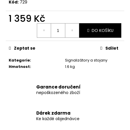
č
Kód:
729
u
j
1 359 Kč
e
m
Měrná
DO KOŠÍKU
cena:
e
Zeptat se
Sdílet
ODPOČÍVADLO
MAGIC
CAT
Kategorie
:
Signalizátory a stojany
HELEN
Hmotnost
:
1.6 kg
ŠEDÉ
35X40X54CM
594
Garance doručení
Kč
Původně:
nepoškozeného zboží
849
Kč
Dárek zdarma
Ke každé objednávce