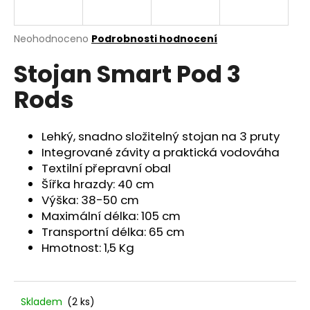
a
j
Průměrné
Neohodnoceno
Podrobnosti hodnocení
í
hodnocení
Stojan Smart Pod 3
produktu
t
je
?
Rods
0,0
z
5
hvězdiček.
Lehký, snadno složitelný stojan na 3 pruty
Integrované závity a praktická vodováha
HLEDAT
Textilní přepravní obal
Šířka hrazdy: 40 cm
Výška: 38-50 cm
Maximální délka: 105 cm
D
Transportní délka: 65 cm
o
Hmotnost: 1,5 Kg
p
o
r
u
Skladem
(2 ks)