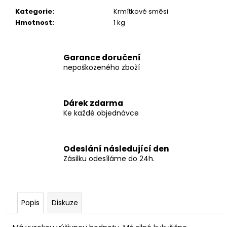
č
u
Kategorie
:
Krmítkové směsi
j
Hmotnost
:
1 kg
e
m
e
Garance doručení
nepoškozeného zboží
KS-
FISH
Dárek zdarma
BOILIES
LADIES
Ke každé objednávce
COLLECTION
1KG
20MM
Odeslání následující den
172
Zásilku odesíláme do 24h.
Kč
Původně:
246
Kč
Popis
Diskuze