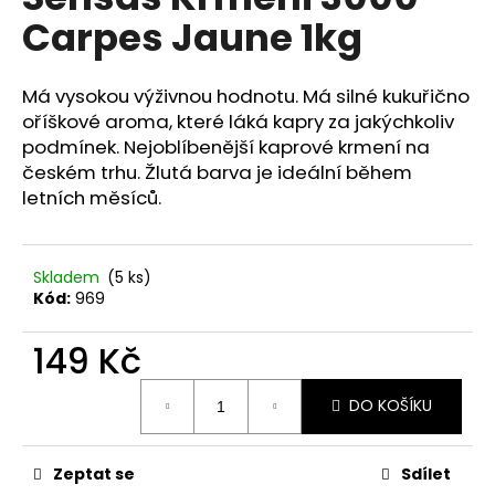
je
a
Carpes Jaune 1kg
0,0
z
j
5
í
hvězdiček.
Má vysokou výživnou hodnotu. Má silné kukuřično
t
oříškové aroma, které láká kapry za jakýchkoliv
?
podmínek. Nejoblíbenější kaprové krmení na
českém trhu. Žlutá barva je ideální během
letních měsíců.
HLEDAT
Skladem
(5 ks)
Kód:
969
149 Kč
D
o
Měrná
p
DO KOŠÍKU
cena:
o
r
u
Zeptat se
Sdílet