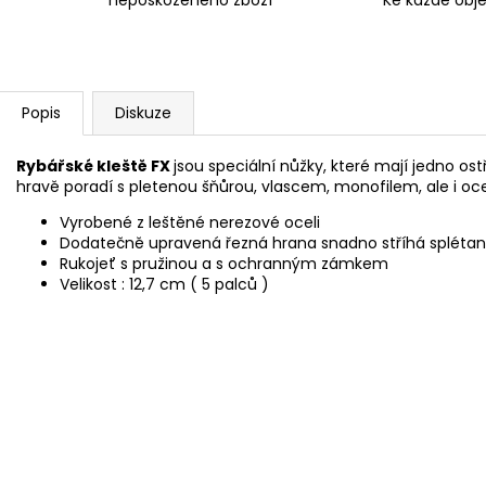
nepoškozeného zboží
Ke každé obj
Popis
Diskuze
Rybářské kleště FX
jsou speciální nůžky, které mají jedno os
hravě poradí s pletenou šňůrou, vlascem, monofilem, ale i 
Vyrobené z leštěné nerezové oceli
Dodatečně upravená řezná hrana snadno stříhá splétané 
Rukojeť s pružinou a s ochranným zámkem
Velikost : 12,7 cm ( 5 palců )