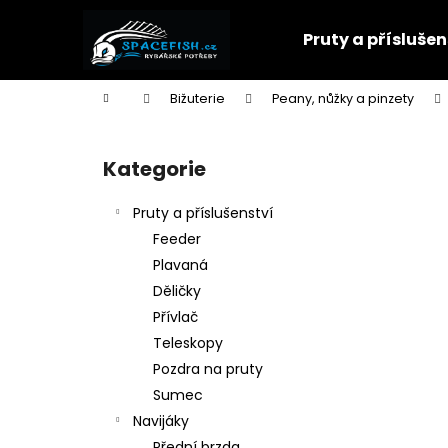
K
Přejít
na
o
Pruty a příslušen
obsah
Zpět
Zpět
š
do
do
í
Domů
Bižuterie
Peany, nůžky a pinzety
k
obchodu
obchodu
P
o
Kategorie
Přeskočit
s
kategorie
t
Pruty a příslušenství
r
Feeder
a
Plavaná
n
Děličky
n
Přívlač
í
Teleskopy
p
Pozdra na pruty
a
Sumec
n
Navijáky
e
Přední brzda