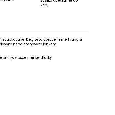
ednávce
Zásilku odesíláme do
24h.
tří zoubkované. Díky této úpravě řezné hrany si
ocelovým nebo titanovým lankem.
šňůry, vlasce i tenké drátky