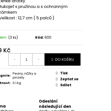
tenké drátky
AGIC CAT ALEXIA
09CM
Rukojeť s pružinou a s ochranným
zámkem
 Kč
Velikost : 12,7 cm ( 5 palců )
adem
(3 ks)
Kód:
600
9 Kč
ná
DO KOŠÍKU
:
Tisk
Peany, nůžky a
gorie
:
pinzety
Zeptat se
tnost
:
0.1 kg
Sdílet
Odeslání
rma
následující den