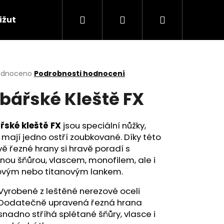
Hledat
Přihlášení
Nákupní
ižuterie
Naše boxy a dárkové sady
Signa
košík
rné
odnoceno
Podrobnosti hodnocení
cení
bářské Kleště FX
ktu
řské kleště FX
jsou speciální nůžky,
 mají jedno ostří zoubkované. Díky této
ček.
ě řezné hrany si hravě poradí s
nou šňůrou, vlascem, monofilem, ale i
ovým nebo titanovým lankem.
Vyrobené z leštěné nerezové oceli
Následující
Dodatečně upravená řezná hrana
snadno stříhá splétané šňůry, vlasce i