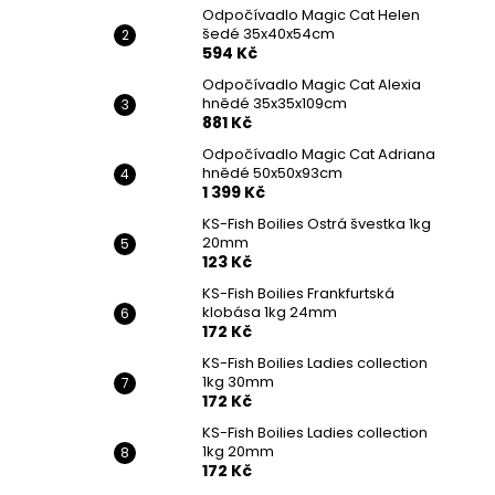
Odpočívadlo Magic Cat Helen
šedé 35x40x54cm
594 Kč
Odpočívadlo Magic Cat Alexia
hnědé 35x35x109cm
881 Kč
Odpočívadlo Magic Cat Adriana
hnědé 50x50x93cm
1 399 Kč
KS-Fish Boilies Ostrá švestka 1kg
20mm
123 Kč
KS-Fish Boilies Frankfurtská
klobása 1kg 24mm
172 Kč
KS-Fish Boilies Ladies collection
1kg 30mm
172 Kč
KS-Fish Boilies Ladies collection
1kg 20mm
172 Kč