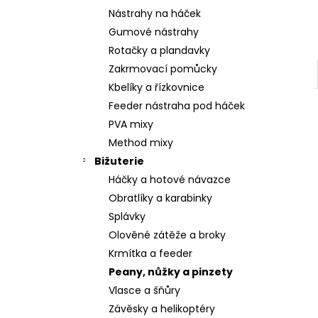
Nástrahy na háček
Gumové nástrahy
Rotačky a plandavky
Zakrmovací pomůcky
Kbelíky a řízkovnice
Feeder nástraha pod háček
PVA mixy
Method mixy
Bižuterie
Háčky a hotové návazce
Obratlíky a karabinky
Splávky
Olověné zátěže a broky
Krmítka a feeder
Peany, nůžky a pinzety
Vlasce a šňůry
Závěsky a helikoptéry