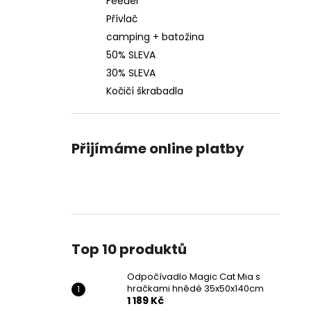
Feeder
Přívlač
camping + batožina
50% SLEVA
30% SLEVA
Kočičí škrabadla
Přijímáme online platby
Top 10 produktů
Odpočívadlo Magic Cat Mia s
hračkami hnědé 35x50x140cm
1 189 Kč