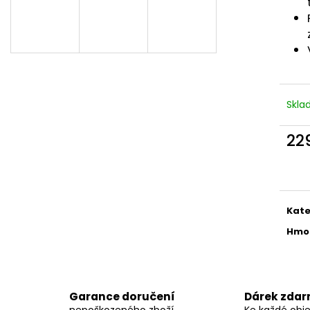
ODPOČÍVADLO MAGIC CAT HELEN ŠEDÉ
ODPOČÍVADLO M
35X40X54CM
HNĚDÉ 35X35X1
594 Kč
881 Kč
Původně:
849 Kč
Původně:
1 259
Skl
22
Měr
cena
Kate
Hmo
Garance doručení
Dárek zda