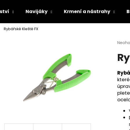
ství
Navijáky
Krmení a nástrahy
B
Rybářské Kleště FX
Co potřebujete najít?
Průmě
Neoh
hodno
Ry
produ
HLEDAT
je
0,0
z
Rybá
5
Doporučujeme
které
hvězdi
úprav
plete
ocel