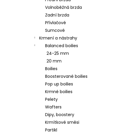
ODPOČÍVADLO MAGIC CAT MIA S
l
HRAČKAMI HNĚDÉ 35X50X140CM
Volnoběžná brzda
1 189 Kč
Zadní brzda
Původně:
1 699 Kč
Přívlačové
Sumcové
Krmení a nástrahy
Balanced boilies
24-25 mm
20 mm
Boilies
Boosterované boilies
Pop up boilies
Krmné boilies
Pelety
Wafters
Dipy, boostery
Krmítkové směsi
Partikl