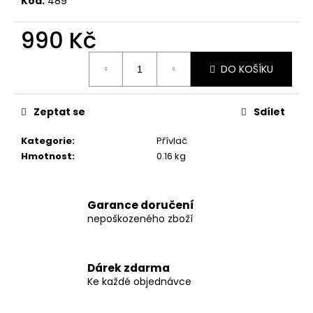
č
Kód:
489
u
j
990 Kč
e
Měrná
m
DO KOŠÍKU
cena:
e
Zeptat se
Sdílet
ODPOČÍVADLO
MAGIC
Kategorie
:
Přívlač
CAT
ADRIANA
Hmotnost
:
0.16 kg
HNĚDÉ
50X50X93CM
1
Garance doručení
399
nepoškozeného zboží
Kč
Původně:
1
999
Dárek zdarma
Kč
Ke každé objednávce