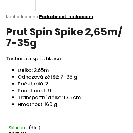
a
j
Průměrné
Neohodnoceno
Podrobnosti hodnocení
í
hodnocení
Prut Spin Spike 2,65m/
produktu
t
je
?
7-35g
0,0
z
5
hvězdiček.
Technická specifikace:
HLEDAT
Délka: 2,65m
Odhozová zátěž: 7-35 g
Počet dílů: 2
Počet oček: 9
D
Transportní délka: 136 cm
o
Hmotnost: 160 g
p
o
r
u
Skladem
(3 ks)