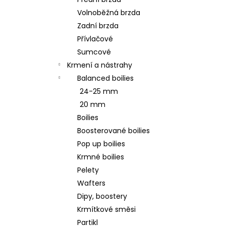
ODPOČÍVADLO MAGIC CAT MIA S
l
HRAČKAMI HNĚDÉ 35X50X140CM
Volnoběžná brzda
1 189 Kč
Zadní brzda
Původně:
1 699 Kč
Přívlačové
Sumcové
Krmení a nástrahy
Balanced boilies
24-25 mm
20 mm
Boilies
Boosterované boilies
Pop up boilies
Krmné boilies
Pelety
Wafters
Dipy, boostery
Krmítkové směsi
Partikl