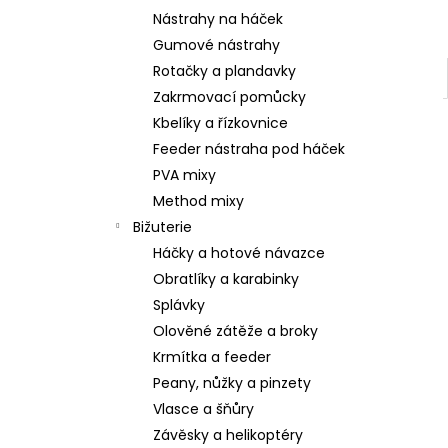
Nástrahy na háček
Gumové nástrahy
Rotačky a plandavky
Zakrmovací pomůcky
Kbelíky a řízkovnice
Feeder nástraha pod háček
PVA mixy
Method mixy
Bižuterie
Háčky a hotové návazce
Obratlíky a karabinky
Splávky
Olověné zátěže a broky
Krmítka a feeder
Peany, nůžky a pinzety
Vlasce a šňůry
Závěsky a helikoptéry