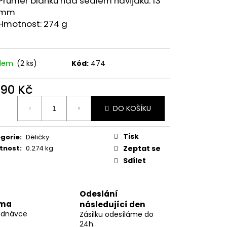
Průměr blanku nad sedlem navijáku: 13
AGIC CAT ALEXIA
09CM
mm
Hmotnost: 274 g
 Kč
adem
(2 ks)
Kód:
474
390 Kč
ná
DO KOŠÍKU
:
Tisk
gorie
:
Děličky
tnost
:
0.274 kg
Zeptat se
Sdílet
Odeslání
rma
následující den
ednávce
Zásilku odesíláme do
24h.