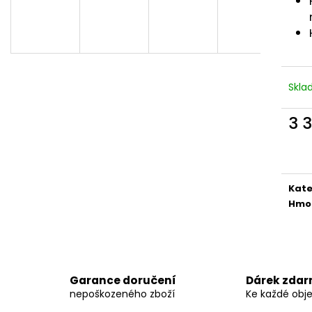
ODPOČÍVADLO MAGIC CAT HELEN ŠEDÉ
ODPOČÍVADLO M
35X40X54CM
HNĚDÉ 35X35X1
594 Kč
881 Kč
Původně:
849 Kč
Původně:
1 259
Skl
3 
Měr
cena
Kate
Hmo
Garance doručení
Dárek zda
nepoškozeného zboží
Ke každé obj