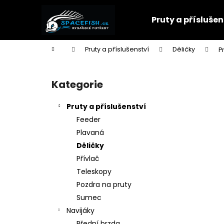
K
Přejít
na
o
Pruty a příslušen
obsah
Zpět
Zpět
š
do
do
í
Domů
Pruty a příslušenství
Děličky
P
k
obchodu
obchodu
P
o
Kategorie
Přeskočit
s
kategorie
t
Pruty a příslušenství
r
Feeder
a
Plavaná
n
Děličky
n
Přívlač
í
Teleskopy
p
Pozdra na pruty
a
Sumec
n
Navijáky
e
Přední brzda