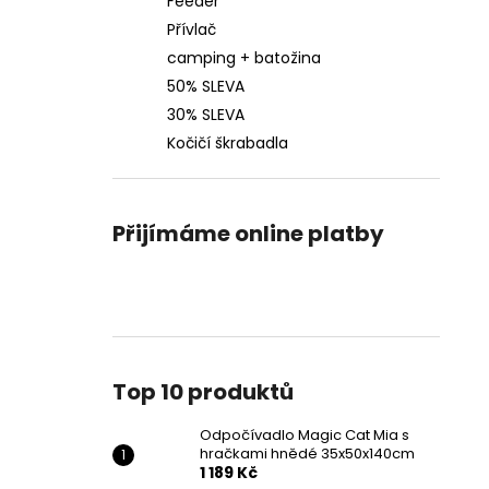
Feeder
Přívlač
camping + batožina
50% SLEVA
30% SLEVA
Kočičí škrabadla
Přijímáme online platby
Top 10 produktů
Odpočívadlo Magic Cat Mia s
hračkami hnědé 35x50x140cm
1 189 Kč