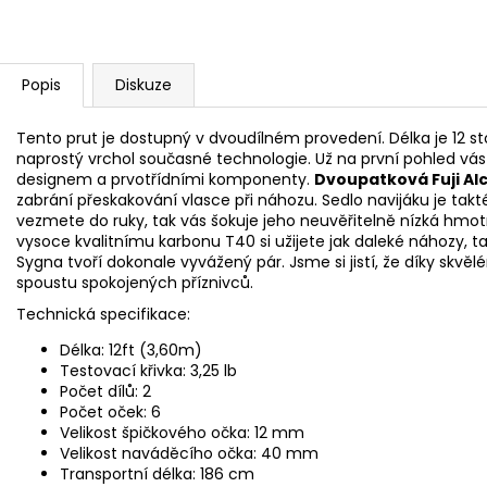
Popis
Diskuze
Tento prut je dostupný v dvoudílném provedení. Délka je 12 stop
naprostý vrchol současné technologie. Už na první pohled v
designem a prvotřídními komponenty.
Dvoupatková Fuji Al
zabrání přeskakování vlasce při náhozu. Sedlo navijáku je ta
vezmete do ruky, tak vás šokuje jeho neuvěřitelně nízká hmot
vysoce kvalitnímu karbonu T40 si užijete jak daleké náhozy, 
Sygna tvoří dokonale vyvážený pár. Jsme si jistí, že díky skvě
spoustu spokojených příznivců.
Technická specifikace:
Délka: 12ft (3,60m)
Testovací křivka: 3,25 lb
Počet dílů: 2
Počet oček: 6
Velikost špičkového očka: 12 mm
Velikost naváděcího očka: 40 mm
Transportní délka: 186 cm