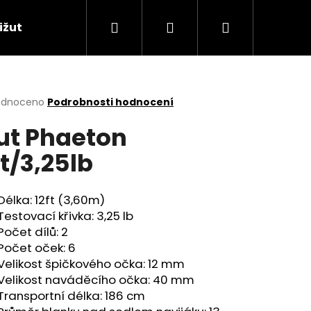
Hledat
Přihlášení
Nákupní
ižuterie
Naše boxy a dárkové sady
Signa
košík
rné
odnoceno
Podrobnosti hodnocení
cení
ut Phaeton
ktu
ft/3,25lb
ček.
Délka: 12ft (3,60m)
Testovací křivka: 3,25 lb
Počet dílů: 2
Počet oček: 6
Velikost špičkového očka: 12 mm
Následující
Velikost naváděcího očka: 40 mm
Transportní délka: 186 cm