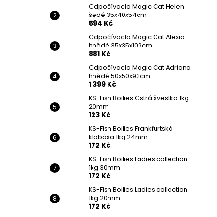
Odpočívadlo Magic Cat Helen
šedé 35x40x54cm
594 Kč
Odpočívadlo Magic Cat Alexia
hnědé 35x35x109cm
881 Kč
Odpočívadlo Magic Cat Adriana
hnědé 50x50x93cm
1 399 Kč
KS-Fish Boilies Ostrá švestka 1kg
20mm
123 Kč
KS-Fish Boilies Frankfurtská
klobása 1kg 24mm
172 Kč
KS-Fish Boilies Ladies collection
1kg 30mm
172 Kč
KS-Fish Boilies Ladies collection
1kg 20mm
172 Kč