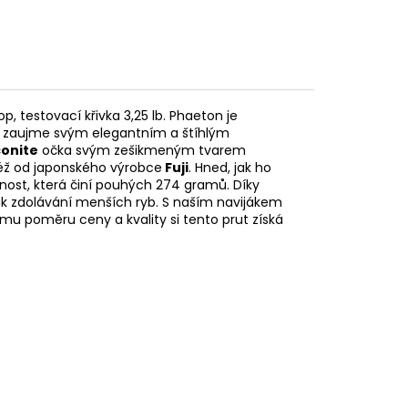
, testovací křivka 3,25 lb. Phaeton je
ás zaujme svým elegantním a štíhlým
conite
očka svým zešikmeným tvarem
ktéž od japonského výrobce
Fuji
. Hned, jak ho
nost, která činí pouhých 274 gramů. Díky
tak zdolávání menších ryb. S naším navijákem
lému poměru ceny a kvality si tento prut získá