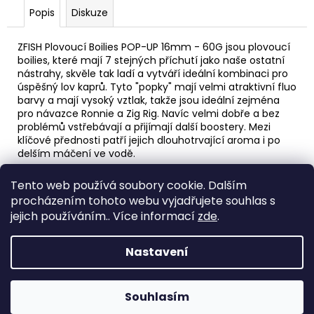
Popis
Diskuze
ZFISH Plovoucí Boilies POP-UP 16mm - 60G jsou plovoucí
boilies, které mají 7 stejných příchutí jako naše ostatní
nástrahy, skvěle tak ladí a vytváří ideální kombinaci pro
úspěšný lov kaprů. Tyto "popky" mají velmi atraktivní fluo
barvy a mají vysoký vztlak, takže jsou ideální zejména
pro návazce Ronnie a Zig Rig. Navíc velmi dobře a bez
problémů vstřebávají a přijímají další boostery. Mezi
klíčové přednosti patří jejich dlouhotrvající aroma i po
delším máčení ve vodě.
Tento web používá soubory cookie. Dalším
Z
procházením tohoto webu vyjadřujete souhlas s
á
Spacefish.cz
jejich používáním.. Více informací
zde
.
p
a
Nastavení
t
í
Vytvořil Shoptet
Souhlasím
Copyright 2026
SPACEFISH.cz
. Všechna práva vyhrazena.