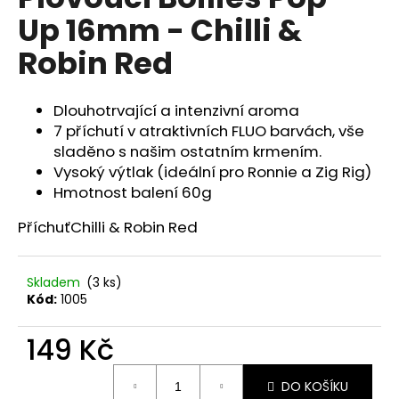
je
a
Up 16mm - Chilli &
0,0
z
j
Robin Red
5
í
hvězdiček.
t
Dlouhotrvající a intenzivní aroma
?
7 příchutí v atraktivních FLUO barvách, vše
sladěno s našim ostatním krmením.
Vysoký výtlak (ideální pro Ronnie a Zig Rig)
Hmotnost balení 60g
HLEDAT
Příchuť
Chilli & Robin Red
D
Skladem
(3 ks)
Kód:
1005
o
p
149 Kč
o
r
Měrná
u
DO KOŠÍKU
cena: