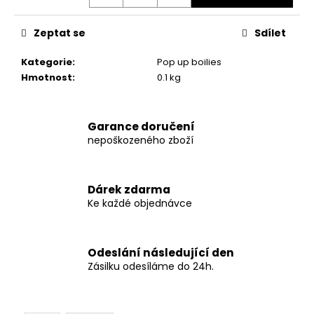
č
u
j
Zeptat se
Sdílet
e
m
Kategorie
:
Pop up boilies
e
Hmotnost
:
0.1 kg
ODPOČÍVADLO
Garance doručení
MAGIC
nepoškozeného zboží
CAT
HELEN
ŠEDÉ
35X40X54CM
Dárek zdarma
594
Ke každé objednávce
Kč
Původně:
849
Kč
Odeslání následující den
Zásilku odesíláme do 24h.