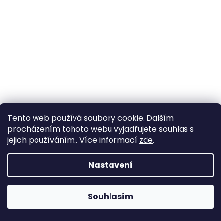
a
j
í
t
?
HLEDAT
Tento web používá soubory cookie. Dalším
procházením tohoto webu vyjadřujete souhlas s
jejich používáním.. Více informací
zde
.
D
Nastavení
o
p
o
Souhlasím
r
u