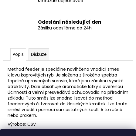
Ke každé objednávce
Odeslání následující den
Zásilku odesíláme do 24h.
Popis
Diskuze
Method feeder je speciálně navlhčená vnadící směs
k lovu kaprovitých ryb. Je složena z širokého spektra
tepelně upravených surovin, které jsou zárukou vysoké
atraktivity. Dále obsahuje aromatické látky s ověřenou
účinností a velmi přesvědčivá ochucovadla na přírodním
základu. Tuto směs lze snadno lisovat do method
feederových či tvarovat do klasických krmítek. Lze touto
směsí vnadit i pomocí samostatných koulí. A to ručně
nebo prakem.
Výrobce: CSV