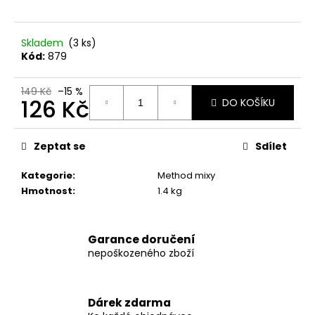
č
u
j
Skladem
(3 ks)
e
Kód:
879
m
e
149 Kč
–15 %
126 Kč
DO KOŠÍKU
ODPOČÍVADLO
Měrná
MAGIC
cena:
CAT
Zeptat se
Sdílet
HELEN
ŠEDÉ
Kategorie
:
Method mixy
35X40X54CM
Hmotnost
:
1.4 kg
594
Kč
Původně:
849
Garance doručení
Kč
nepoškozeného zboží
Dárek zdarma