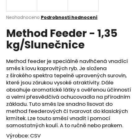
a
j
Průměrné
Neohodnoceno
Podrobnosti hodnocení
í
hodnocení
Method Feeder - 1,35
produktu
t
je
?
kg/Slunečnice
0,0
z
5
hvězdiček.
Method feeder je speciálně navlhčená vnadící
směs k lovu kaprovitých ryb. Je složena
HLEDAT
z širokého spektra tepelně upravených surovin,
které jsou zárukou vysoké atraktivity. Dále
obsahuje aromatické látky s ověřenou účinností
a velmi přesvědčivá ochucovadla na přírodním
D
základu. Tuto směs lze snadno lisovat do
o
method feederových či tvarovat do klasických
p
krmítek. Lze touto směsí vnadit i pomocí
o
samostatných koulí. A to ručně nebo prakem.
r
u
Výrobce: CSV