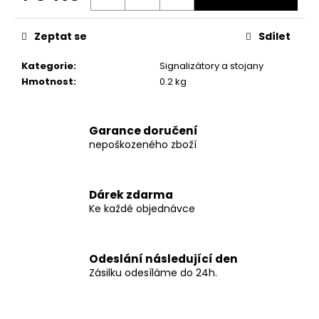
č
Měrná
u
cena:
j
Zeptat se
Sdílet
e
m
Kategorie
:
Signalizátory a stojany
e
Hmotnost
:
0.2 kg
KS-
Garance doručení
FISH
nepoškozeného zboží
BOILIES
OSTRÁ
ŠVESTKA
1KG
20MM
Dárek zdarma
Ke každé objednávce
123
Kč
Původně:
246
Odeslání následující den
Kč
Zásilku odesíláme do 24h.