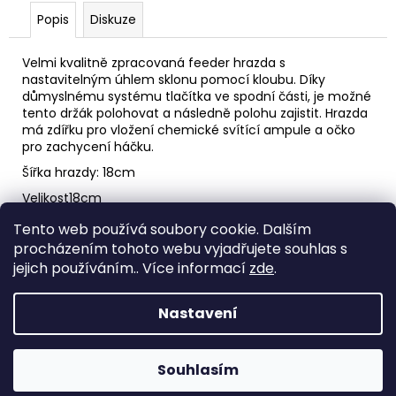
Popis
Diskuze
Velmi kvalitně zpracovaná feeder hrazda s
nastavitelným úhlem sklonu pomocí kloubu. Díky
důmyslnému systému tlačítka ve spodní části, je možné
tento držák polohovat a následně polohu zajistit. Hrazda
má zdířku pro vložení chemické svítící ampule a očko
pro zachycení háčku.
Šířka hrazdy: 18cm
Velikost
18cm
Tento web používá soubory cookie. Dalším
Z
procházením tohoto webu vyjadřujete souhlas s
á
Spacefish.cz
jejich používáním.. Více informací
zde
.
p
a
Nastavení
t
í
Vytvořil Shoptet
Souhlasím
Copyright 2026
SPACEFISH.cz
. Všechna práva vyhrazena.