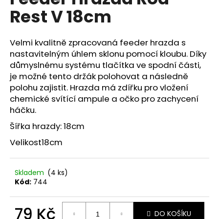
je
a
Rest V 18cm
0,0
z
j
5
í
hvězdiček.
Velmi kvalitně zpracovaná feeder hrazda s
t
nastavitelným úhlem sklonu pomocí kloubu. Díky
?
důmyslnému systému tlačítka ve spodní části,
je možné tento držák polohovat a následně
polohu zajistit. Hrazda má zdířku pro vložení
chemické svítící ampule a očko pro zachycení
háčku.
HLEDAT
Šířka hrazdy: 18cm
Velikost
18cm
D
o
Skladem
(4 ks)
p
Kód:
744
o
r
79 Kč
u
DO KOŠÍKU